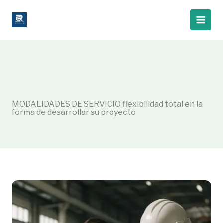
Ir
al
contenido
MODALIDADES DE SERVICIO flexibilidad total en la
forma de desarrollar su proyecto